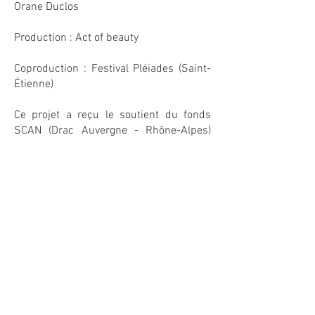
Orane Duclos
Production : Act of beauty
Coproduction : Festival Pléiades (Saint-
Étienne)
Ce projet a reçu le soutient du fonds
SCAN (Drac Auvergne - Rhône-Alpes)
ainsi que l'aide à la création immersive
du CNC (Centre national du cinéma et de
l'image animée).
>
Booking Visuaal Agency