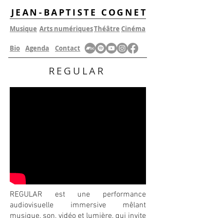
JEAN-BAPTISTE COGNET
Musique
Arts
numériques
Théâtre
Cinéma
Bio
Agenda
Contact
REGULAR
REGULAR est une performance
audiovisuelle immersive mêlant
musique, son, vidéo et lumière, qui invite