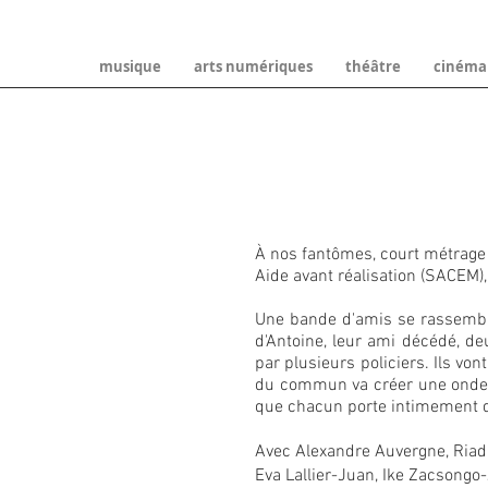
musique
arts numériques
théâtre
cinéma
À nos fantômes, court métrage 
Aide avant réalisation (SACEM)
Une bande d'amis se rassemble
d'Antoine, leur ami décédé, de
par plusieurs policiers. Ils vo
du commun va créer une onde d
que chacun porte intimement d
Avec Alexandre Auvergne, Riad 
Eva Lallier-Juan, Ike Zacsongo